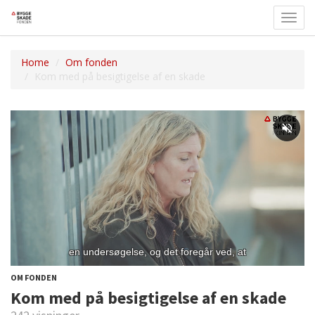
Toggl
navig
Home
Om fonden
Kom med på besigtigelse af en skade
OM FONDEN
Kom med på besigtigelse af en skade