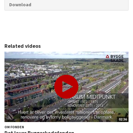
Download
Related videos
02:36
OM FONDEN
Det laver Byggeskadefonden