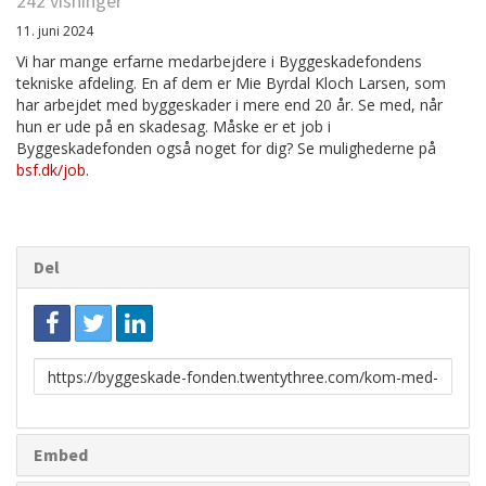
242 visninger
11. juni 2024
Vi har mange erfarne medarbejdere i Byggeskadefondens
tekniske afdeling. En af dem er Mie Byrdal Kloch Larsen, som
har arbejdet med byggeskader i mere end 20 år. Se med, når
hun er ude på en skadesag. Måske er et job i
Byggeskadefonden også noget for dig? Se mulighederne på
bsf.dk/job
.
Del
Link
til
deling
Embed